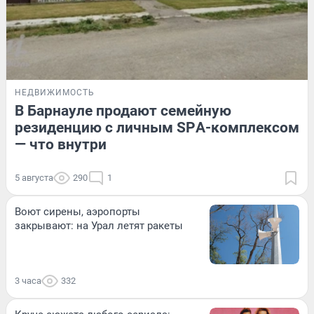
НЕДВИЖИМОСТЬ
В Барнауле продают семейную
резиденцию с личным SPА-кoмплекcом
— что внутри
5 августа
290
1
Воют сирены, аэропорты
закрывают: на Урал летят ракеты
3 часа
332