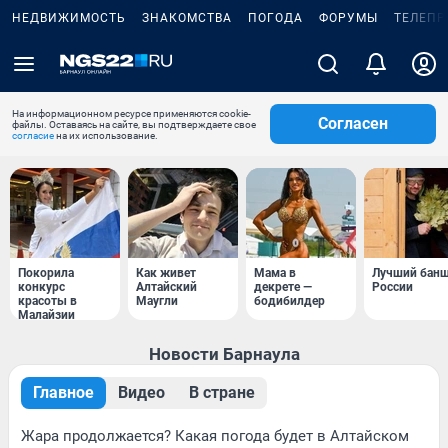
НЕДВИЖИМОСТЬ
ЗНАКОМСТВА
ПОГОДА
ФОРУМЫ
ТЕЛЕПР
На информационном ресурсе применяются cookie-
Согласен
файлы. Оставаясь на сайте, вы подтверждаете свое
согласие
на их использование.
Покорила
Как живет
Мама в
Лучший бан
конкурс
Алтайский
декрете —
России
красоты в
Маугли
бодибилдер
Малайзии
Новости Барнаула
Главное
Видео
В стране
Жара продолжается? Какая погода будет в Алтайском