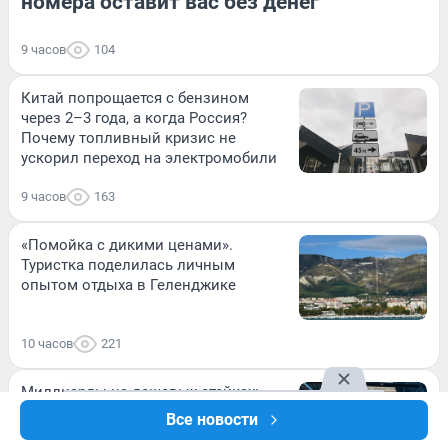
номера оставит вас без денег
9 часов
104
Китай попрощается с бензином
через 2–3 года, а когда Россия?
Почему топливный кризис не
ускорил переход на электромобили
9 часов
163
«Помойка с дикими ценами».
Туристка поделилась личным
опытом отдыха в Геленджике
10 часов
221
Миллиарды на дешевых стейках:
сколько зарабатывают fix-price-
Все новости
рестораны «The Бык» и как устроена