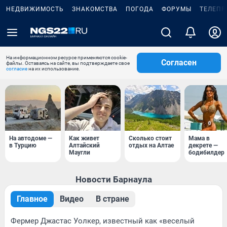
НЕДВИЖИМОСТЬ
ЗНАКОМСТВА
ПОГОДА
ФОРУМЫ
ТЕЛЕПР
На информационном ресурсе применяются cookie-
Согласен
файлы. Оставаясь на сайте, вы подтверждаете свое
согласие
на их использование.
На автодоме —
Как живет
Сколько стоит
Мама в
в Турцию
Алтайский
отдых на Алтае
декрете —
Маугли
бодибилдер
Новости Барнаула
Главное
Видео
В стране
Фермер Джастас Уолкер, известный как «веселый