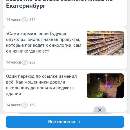
Екатеринбург
14 часов
312
«Сами кормите свои будущие
опухоли». Биолог назвал продукты,
которые приводят к онкологии, сам
он их никогда не ест
14 часов
269
Один переход по ссылке изменил
всё. Как мошенники довели
школьницу до попытки поджога
здания
14 часов
162
С детства грезил о ГАЗ-24:
Все новости
автоплюшкин переехал в маленький