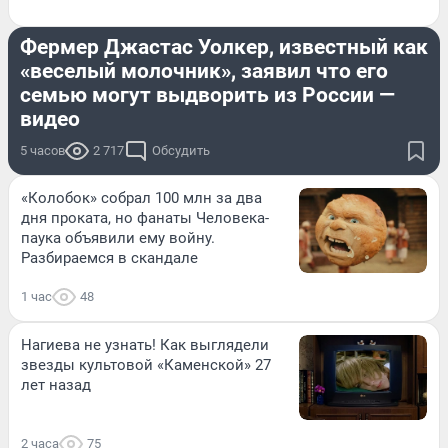
СТРАНА И МИР
Фермер Джастас Уолкер, известный как
«веселый молочник», заявил что его
семью могут выдворить из России —
видео
5 часов
2 717
Обсудить
«Колобок» собрал 100 млн за два
дня проката, но фанаты Человека-
паука объявили ему войну.
Разбираемся в скандале
1 час
48
Нагиева не узнать! Как выглядели
звезды культовой «Каменской» 27
лет назад
2 часа
75