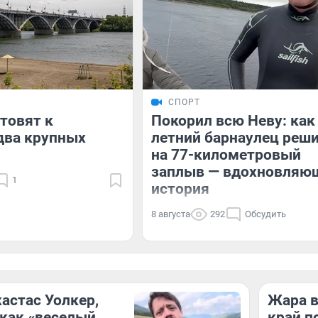
СПОРТ
отовят к
Покорил всю Неву: как
два крупных
летний барнаулец реш
на 77-километровый
заплыв — вдохновляю
1
история
8 августа
292
Обсудить
астас Уолкер,
Жара в
как «веселый
край п