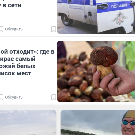
 в сети
Обсудить
ой отходит»: где в
 крае самый
рожай белых
писок мест
Обсудить