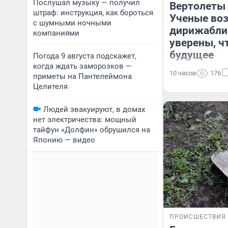
Послушал музыку — получил
Вертолеты
штраф: инструкция, как бороться
Ученые во
с шумными ночными
дирижабли
компаниями
уверены, ч
будущее
Погода 9 августа подскажет,
когда ждать заморозков —
10 часов
176
приметы на Пантелеймона
Целителя
Людей эвакуируют, в домах
нет электричества: мощный
тайфун «Долфин» обрушился на
Японию — видео
ПРОИСШЕСТВИЯ