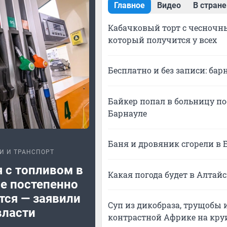
Главное
Видео
В стране
Кабачковый торт с чесночны
который получится у всех
Бесплатно и без записи: б
Байкер попал в больницу по
Барнауле
Баня и дровяник сгорели в 
И И ТРАНСПОРТ
 с топливом в
Какая погода будет в Алтайс
е постепенно
тся — заявили
Суп из дикобраза, трущобы 
власти
контрастной Африке на кру