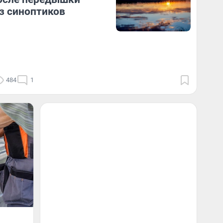
з синоптиков
484
1