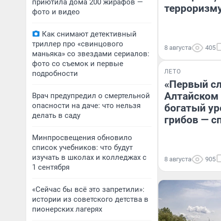
приютила дома 200 жирафов —
терроризму
фото и видео
Как снимают детективный
триллер про «свинцового
8 августа
405
маньяка» со звездами сериалов:
фото со съемок и первые
ЛЕТО
подробности
«Первый сл
Алтайском
Врач предупредил о смертельной
опасности на даче: что нельзя
богатый у
делать в саду
грибов — с
Минпросвещения обновило
список учебников: что будут
изучать в школах и колледжах с
8 августа
905
1 сентября
«Сейчас бы всё это запретили»:
истории из советского детства в
пионерских лагерях