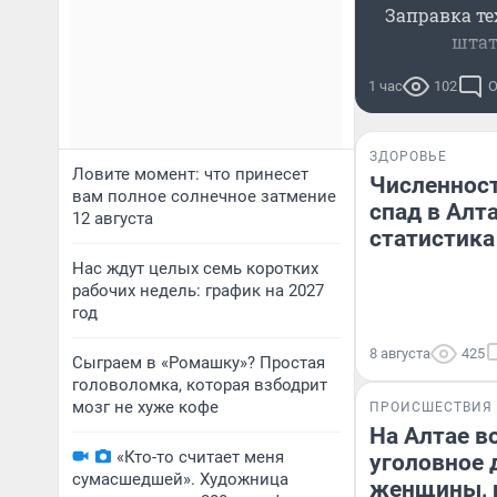
Заправка те
штат
1 час
102
О
ЗДОРОВЬЕ
Ловите момент: что принесет
Численност
вам полное солнечное затмение
спад в Алт
12 августа
статистика
Нас ждут целых семь коротких
рабочих недель: график на 2027
год
8 августа
425
Сыграем в «Ромашку»? Простая
головоломка, которая взбодрит
мозг не хуже кофе
ПРОИСШЕСТВИЯ
На Алтае в
«Кто-то считает меня
уголовное 
сумасшедшей». Художница
женщины, 