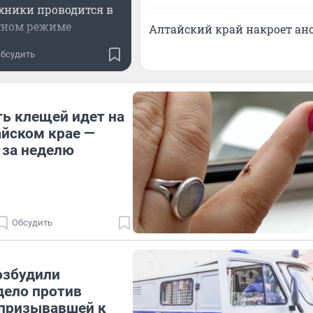
хники проводится в
ном режиме
Алтайский край накроет ан
бсудить
ь клещей идет на
айском крае —
 за неделю
Обсудить
озбудили
дело против
призывавшей к