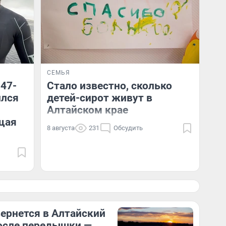
СЕМЬЯ
 47-
Стало известно, сколько
ился
детей-сирот живут в
Алтайском крае
щая
8 августа
231
Обсудить
ернется в Алтайский
осле передышки —