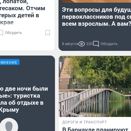
, лопатой,
тесаком. Отчим
Эти вопросы для буду
терых детей в
первоклассников под с
крае
всем взрослым. А вам
Обсудить
8 августа
220
Обсудить
МНЕНИЕ
ю две ночи были
ые»: туристка
ла об отдыхе в
Крыму
ДОРОГИ И ТРАНСПОРТ
В Барнауле планируют