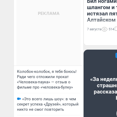
Бил ногами
шлангом и 
истязал пя
Алтайском 
7 августа
514
Колобок-колобок, я тебя боюсь!
Ради чего отложили прокат
«За недел
«Человека-паука» — отзыв о
страшн
фильме про «человека-булку»
рассказа
«Это всего лишь шоу»: в чем
секрет успеха «Друзей», который
никто не смог повторить