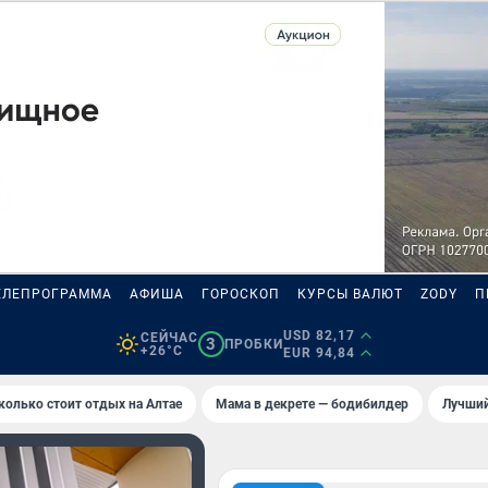
ЕЛЕПРОГРАММА
АФИША
ГОРОСКОП
КУРСЫ ВАЛЮТ
ZODY
П
USD 82,17
СЕЙЧАС
3
ПРОБКИ
+26°C
EUR 94,84
колько стоит отдых на Алтае
Мама в декрете — бодибилдер
Лучший