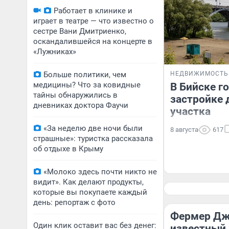
Работает в клинике и
играет в театре — что известно о
сестре Вани Дмитриенко,
оскандалившейся на концерте в
«Лужниках»
Больше политики, чем
НЕДВИЖИМОСТЬ
медицины? Что за ковидные
В Бийске г
тайны обнаружились в
застройке 
дневниках доктора Фаучи
участка
«За неделю две ночи были
8 августа
617
страшные»: туристка рассказала
об отдыхе в Крыму
«Молоко здесь почти никто не
видит». Как делают продукты,
которые вы покупаете каждый
день: репортаж с фото
Фермер Дж
Один клик оставит вас без денег:
известный 