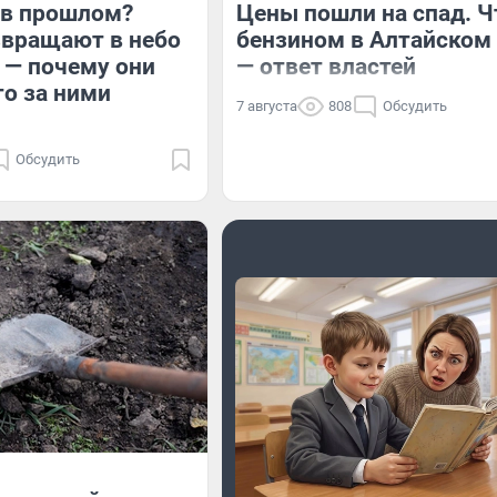
 в прошлом?
Цены пошли на спад. Ч
звращают в небо
бензином в Алтайском
 — почему они
— ответ властей
то за ними
7 августа
808
Обсудить
Обсудить