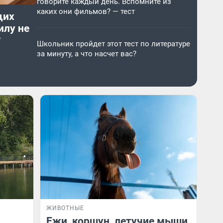
говорите каждый день. Вспомните из
каких они фильмов? — тест
щих
илу не
?
Школьник пройдет этот тест по литературе
за минуту, а что насчет вас?
ЖИВОТНЫЕ
Ежи, коршун, летучие мыши