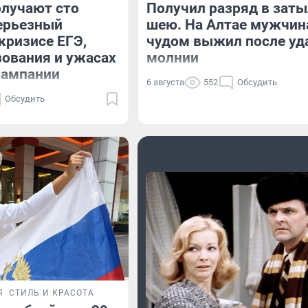
олучают сто
Получил разряд в заты
ерьезный
шею. На Алтае мужчин
 кризисе ЕГЭ,
чудом выжил после уд
зования и ужасах
молнии
кампании
6 августа
552
Обсудить
Обсудить
Я
СТИЛЬ И КРАСОТА