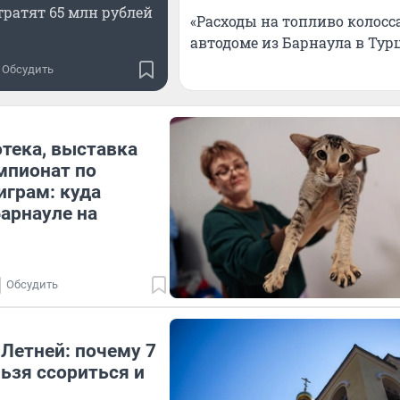
тратят 65 млн рублей
«Расходы на топливо колосс
автодоме из Барнаула в Тур
Обсудить
тека, выставка
мпионат по
грам: куда
Барнауле на
Обсудить
Летней: почему 7
льзя ссориться и