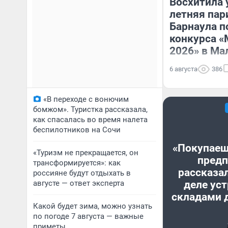
Восхитила 
летняя пар
Барнаула 
конкурса «
2026» в Ма
6 августа
386
«В переходе с вонючим
бомжом». Туристка рассказала,
как спасалась во время налета
беспилотников на Сочи
«Покупаеш
«Туризм не прекращается, он
предп
трансформируется»: как
рассказал
россияне будут отдыхать в
августе — ответ эксперта
деле уст
складами 
Какой будет зима, можно узнать
по погоде 7 августа — важные
приметы