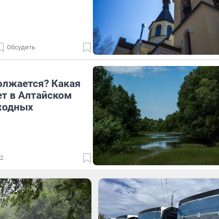
Обсудить
олжается? Какая
ет в Алтайском
ходных
2