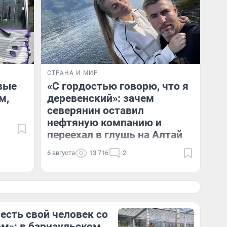
СТРАНА И МИР
вые
«С гордостью говорю, что я
м,
деревенский»: зачем
северянин оставил
нефтяную компанию и
переехал в глушь на Алтай
6 августа
13 716
2
 есть свой человек со
м»: в барнаульском