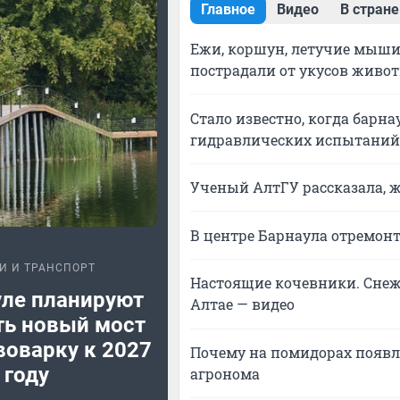
Главное
Видео
В стране
Ежи, коршун, летучие мыши 
пострадали от укусов живо
Стало известно, когда барн
гидравлических испытаний
Ученый АлтГУ рассказала, ж
В центре Барнаула отремонт
И И ТРАНСПОРТ
Настоящие кочевники. Снеж
уле планируют
Алтае — видео
ть новый мост
воварку к 2027
Почему на помидорах появл
году
агронома