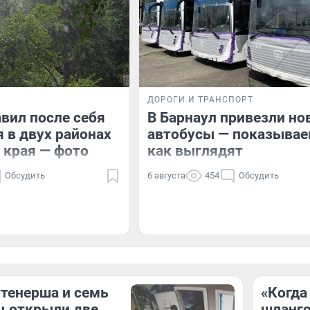
ДОРОГИ И ТРАНСПОРТ
авил после себя
В Барнаул привезли но
 в двух районах
автобусы — показывае
 края — фото
как выглядят
Обсудить
6 августа
454
Обсудить
утенерша и семь
«Когда
ц открыли две
шланго