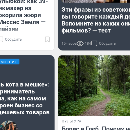
улыбкой: как 39-
икмахер из
Эти фразы из советско
покорила жюри
вы говорите каждый д
Миссис Земля —
Вспомните из каких он
лайзии
фильмов? — тест
Обсудить
15 часов
184
Обсудить
МНЕНИЕ
ь кота в мешке»:
риниматель
а, как на самом
роен бизнес со
дешевых товаров
КУЛЬТУРА
Борис и Глеб. Почему 