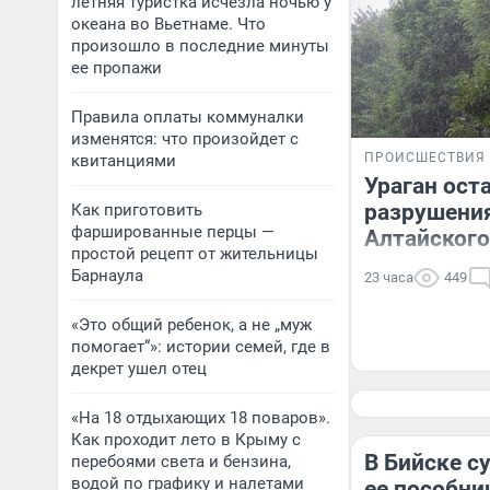
летняя туристка исчезла ночью у
океана во Вьетнаме. Что
произошло в последние минуты
ее пропажи
Правила оплаты коммуналки
изменятся: что произойдет с
ПРОИСШЕСТВИЯ
квитанциями
Ураган ост
разрушения
Как приготовить
фаршированные перцы —
Алтайского
простой рецепт от жительницы
Барнаула
23 часа
449
«Это общий ребенок, а не „муж
помогает“»: истории семей, где в
декрет ушел отец
«На 18 отдыхающих 18 поваров».
Как проходит лето в Крыму с
В Бийске с
перебоями света и бензина,
водой по графику и налетами
ее пособни