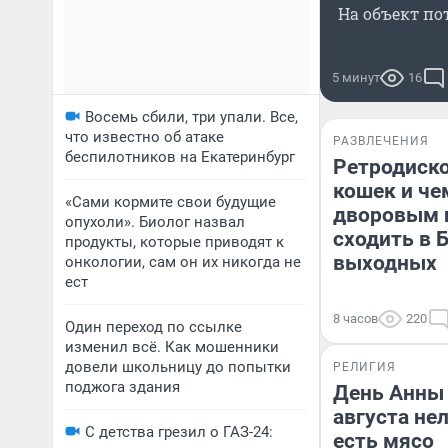
На объект по
5 минут
16
Восемь сбили, три упали. Все,
что известно об атаке
РАЗВЛЕЧЕНИЯ
беспилотников на Екатеринбург
Ретродиско
кошек и че
«Сами кормите свои будущие
дворовым и
опухоли». Биолог назвал
сходить в 
продукты, которые приводят к
выходных
онкологии, сам он их никогда не
ест
8 часов
220
Один переход по ссылке
изменил всё. Как мошенники
довели школьницу до попытки
РЕЛИГИЯ
поджога здания
День Анны 
августа не
С детства грезил о ГАЗ-24:
есть мясо