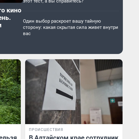
этот тест, а вы справитесь?
го кино
ень.
Один выбор раскроет вашу тайную
и
сторону: какая скрытая сила живет внутри
вас
ПРОИСШЕСТВИЯ
нельзя
В Алтайском крае сотрудник