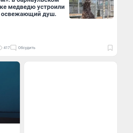
ке медведю устроили
у освежающий душ.
417
Обсудить