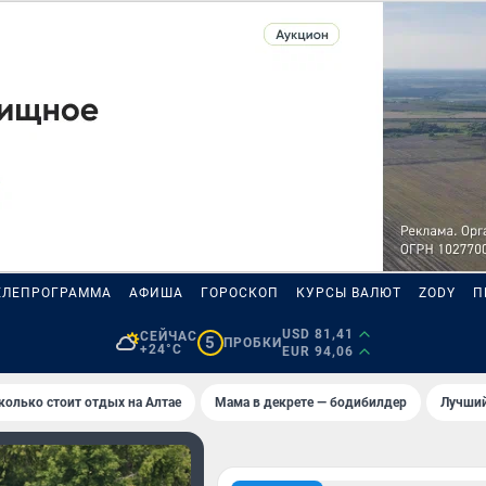
ЕЛЕПРОГРАММА
АФИША
ГОРОСКОП
КУРСЫ ВАЛЮТ
ZODY
П
USD 81,41
СЕЙЧАС
5
ПРОБКИ
+24°C
EUR 94,06
колько стоит отдых на Алтае
Мама в декрете — бодибилдер
Лучший