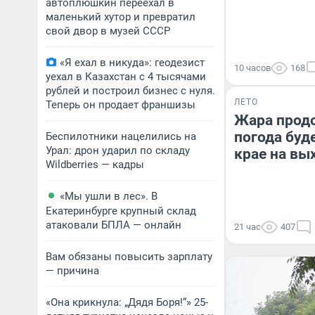
автоплюшкин переехал в
маленький хутор и превратил
свой двор в музей СССР
«Я ехал в никуда»: геодезист
10 часов
168
уехал в Казахстан с 4 тысячами
рублей и построил бизнес с нуля.
ЛЕТО
Теперь он продает франшизы
Жара прод
погода буд
Беспилотники нацелились на
Урал: дрон ударил по складу
крае на вы
Wildberries — кадры
«Мы ушли в лес». В
Екатеринбурге крупный склад
атаковали БПЛА — онлайн
21 час
407
Вам обязаны повысить зарплату
— причина
«Она крикнула: „Дядя Боря!“» 25-