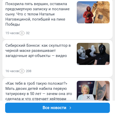
Покорила пять вершин, оставила
предсмертную записку и послание
сыну. Что с телом Натальи
Наговициной, погибшей на пике
Победы
15 часов
32
Сибирский Бэнкси: как скульптор в
черной маске развешивает
загадочные арт-объекты — видео
16 часов
208
«Как тебя в гроб такую положат?»
Мать двоих детей набила первую
татуировку в 50 лет — зачем она это
сделала и что отвечает хейтерам
Все новости
16 часов
213