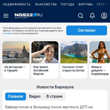
НЕДВИЖИМОСТЬ
ЗНАКОМСТВА
ПОГОДА
ФОРУМЫ
ТЕЛЕПР
На информационном ресурсе применяются cookie-
Согласен
файлы. Оставаясь на сайте, вы подтверждаете свое
согласие
на их использование.
На автодоме —
Как живет
Сколько стоит
Мама в
в Турцию
Алтайский
отдых на Алтае
декрете —
Маугли
бодибилдер
Новости Барнаула
Главное
Видео
В стране
Байкер попал в больницу после жесткого ДТП на