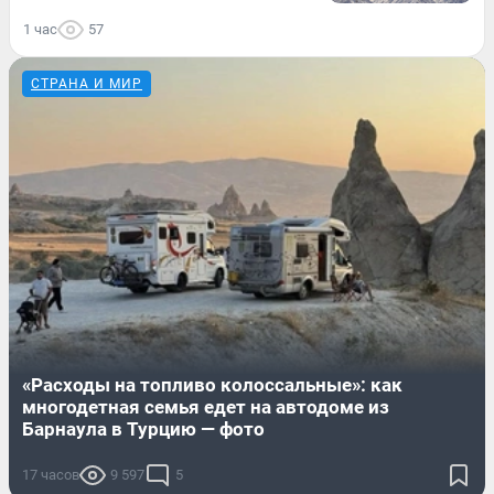
1 час
57
СТРАНА И МИР
«Расходы на топливо колоссальные»: как
многодетная семья едет на автодоме из
Барнаула в Турцию — фото
17 часов
9 597
5