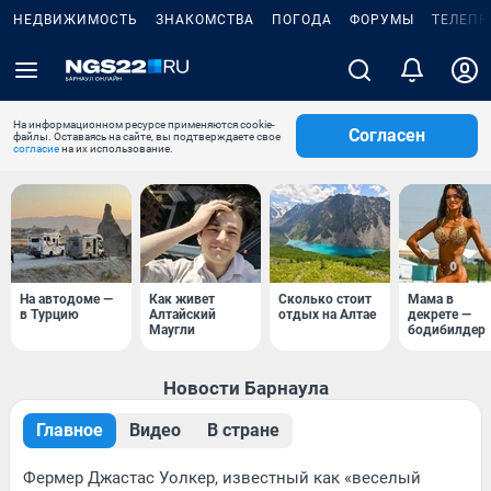
НЕДВИЖИМОСТЬ
ЗНАКОМСТВА
ПОГОДА
ФОРУМЫ
ТЕЛЕПР
На информационном ресурсе применяются cookie-
Согласен
файлы. Оставаясь на сайте, вы подтверждаете свое
согласие
на их использование.
На автодоме —
Как живет
Сколько стоит
Мама в
в Турцию
Алтайский
отдых на Алтае
декрете —
Маугли
бодибилдер
Новости Барнаула
Главное
Видео
В стране
Фермер Джастас Уолкер, известный как «веселый