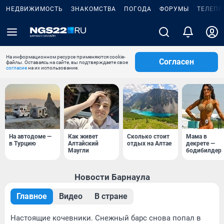
НЕДВИЖИМОСТЬ
ЗНАКОМСТВА
ПОГОДА
ФОРУМЫ
ТЕЛЕПР
На информационном ресурсе применяются cookie-
Согласен
файлы. Оставаясь на сайте, вы подтверждаете свое
согласие
на их использование.
На автодоме —
Как живет
Сколько стоит
Мама в
в Турцию
Алтайский
отдых на Алтае
декрете —
Маугли
бодибилдер
Новости Барнаула
Главное
Видео
В стране
Настоящие кочевники. Снежный барс снова попал в