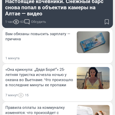
Настоящие кочевники. Снежный барс
снова попал в объектив камеры на
Алтае — видео
1 час
63
Обсудить
Вам обязаны повысить зарплату —
причина
1 минута
«Она крикнула: „Дядя Боря!“» 25-
летняя туристка исчезла ночью у
океана во Вьетнаме. Что произошло
в последние минуты ее пропажи
7 минут
15
Правила оплаты за коммуналку
изменятся: что произойдет с