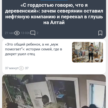
«С гордостью говорю, что я
деревенский»: зачем северянин оставил
нефтяную компанию и переехал в глушь
на Алтай
21 час
13 026
2
«Это общий ребенок, а не „муж
помогает“»: истории семей, где в
декрет ушел отец
37 минут
37