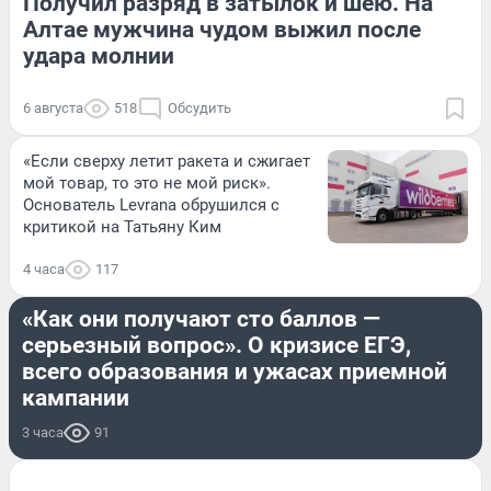
Получил разряд в затылок и шею. На
Алтае мужчина чудом выжил после
удара молнии
6 августа
518
Обсудить
«Если сверху летит ракета и сжигает
мой товар, то это не мой риск».
Основатель Levrana обрушился с
критикой на Татьяну Ким
4 часа
117
ОБРАЗОВАНИЕ
«Как они получают сто баллов —
серьезный вопрос». О кризисе ЕГЭ,
всего образования и ужасах приемной
кампании
3 часа
91