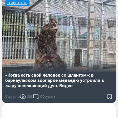
ЖИВОТНЫЕ
«Когда есть свой человек со шлангом»: в
барнаульском зоопарке медведю устроили в
жару освежающий душ. Видео
6 августа
388
Обсудить