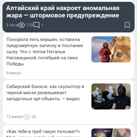
Алтайский край накроет аномальная
жара — штормовое предупреждение
3 часа
123
1
Покорила пять вершин, оставила
предсмертную записку и послание
сыну. Что с телом Натальи
Наговициной, погибшей на пике
Победы
9 минут
Сибирский Бэнкси: как скульптор в
черной маске развешивает
загадочные арт-объекты — видео
12 минут
22
«Как тебя в гроб такую положат?»