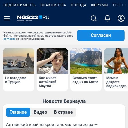
НЕДВИЖИМОСТЬ
ЗНАКОМСТВА
ПОГОДА
ФОРУМЫ
ТЕЛЕПР
На информационном ресурсе применяются cookie-
Согласен
файлы. Оставаясь на сайте, вы подтверждаете свое
согласие
на их использование.
На автодоме —
Как живет
Сколько стоит
Мама в
в Турцию
Алтайский
отдых на Алтае
декрете —
Маугли
бодибилдер
Новости Барнаула
Главное
Видео
В стране
Алтайский край накроет аномальная жара —