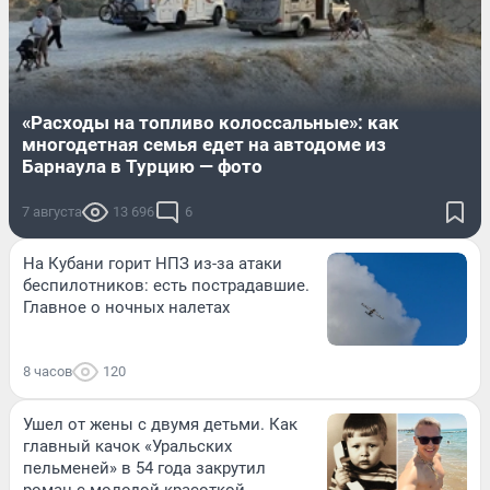
«Расходы на топливо колоссальные»: как
многодетная семья едет на автодоме из
Барнаула в Турцию — фото
7 августа
13 696
6
На Кубани горит НПЗ из-за атаки
беспилотников: есть пострадавшие.
Главное о ночных налетах
8 часов
120
Ушел от жены с двумя детьми. Как
главный качок «Уральских
пельменей» в 54 года закрутил
роман с молодой красоткой