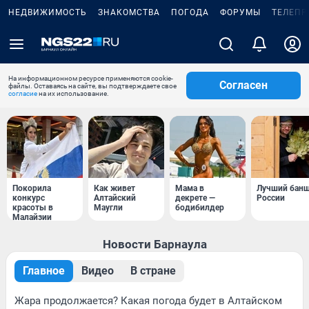
НЕДВИЖИМОСТЬ
ЗНАКОМСТВА
ПОГОДА
ФОРУМЫ
ТЕЛЕПР
На информационном ресурсе применяются cookie-
Согласен
файлы. Оставаясь на сайте, вы подтверждаете свое
согласие
на их использование.
Покорила
Как живет
Мама в
Лучший бан
конкурс
Алтайский
декрете —
России
красоты в
Маугли
бодибилдер
Малайзии
Новости Барнаула
Главное
Видео
В стране
Жара продолжается? Какая погода будет в Алтайском