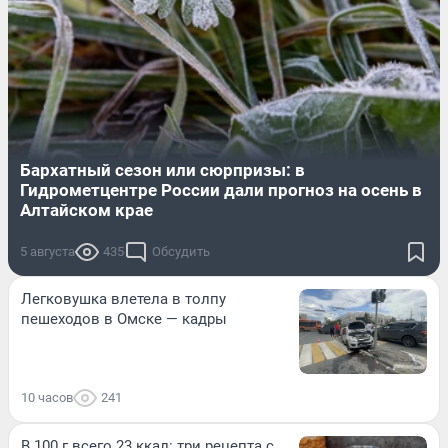
Бархатный сезон или сюрпризы: в
Гидрометцентре России дали прогноз на осень в
Алтайском крае
5 августа
435
Обсудить
Легковушка влетела в толпу
пешеходов в Омске — кадры
10 часов
241
В 100 г всего 23 ккал: три рецепта с