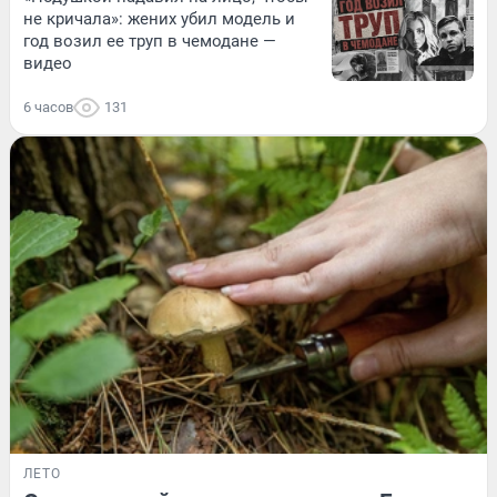
не кричала»: жених убил модель и
год возил ее труп в чемодане —
видео
6 часов
131
ЛЕТО