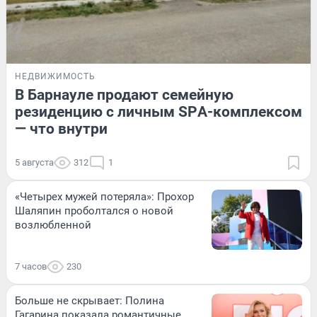
НЕДВИЖИМОСТЬ
В Барнауле продают семейную
резиденцию с личным SPА-кoмплекcом
— что внутри
5 августа
312
1
«Четырех мужей потеряла»: Прохор
Шаляпин проболтался о новой
возлюбленной
7 часов
230
Больше не скрывает: Полина
Гагарина показала романтичные