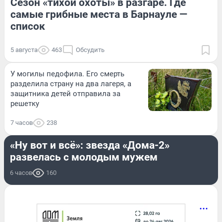
Сезон «тихой охоты» в разгаре. Где
самые грибные места в Барнауле —
список
5 августа
463
Обсудить
У могилы педофила. Его смерть
разделила страну на два лагеря, а
защитника детей отправила за
решетку
7 часов
238
ОН И ОНА
«Ну вот и всё»: звезда «Дома-2»
развелась с молодым мужем
6 часов
160