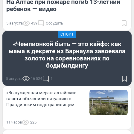
На Алтае при пожаре погиб 13-летний
ребенок — видео
5 августа
439
Обсудить
СПОРТ
«Чемпионкой быть — это кайф»: как
мама в декрете из Барнаула завоевала
золото на соревнованиях по
бодибилдингу
5 августа
16 524
1
«Вынужденная мера»: алтайские
власти объяснили ситуацию с
Правдинским водохранилищем
11 часов
225