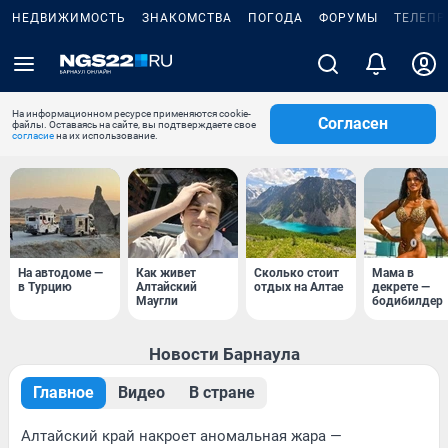
НЕДВИЖИМОСТЬ
ЗНАКОМСТВА
ПОГОДА
ФОРУМЫ
ТЕЛЕПР
На информационном ресурсе применяются cookie-
Согласен
файлы. Оставаясь на сайте, вы подтверждаете свое
согласие
на их использование.
На автодоме —
Как живет
Сколько стоит
Мама в
в Турцию
Алтайский
отдых на Алтае
декрете —
Маугли
бодибилдер
Новости Барнаула
Главное
Видео
В стране
Алтайский край накроет аномальная жара —