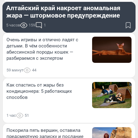
Алтайский край накроет аномальная
жара — штормовое предупреждение
5 часов
159
1
Очень игривы и отлично ладят с
детьми. В чём особенности
абиссинской породы кошек —
разбираемся с экспертом
59 минут
44
Как спастись от жары без
кондиционера: 5 работающих
способов
1 час
51
Покорила пять вершин, оставила
предсмертную записку и послание