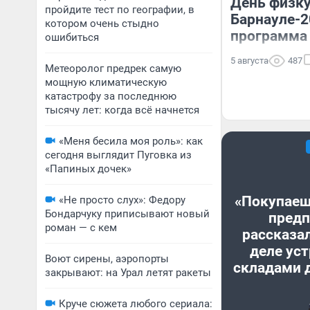
День физку
пройдите тест по географии, в
Барнауле-2
котором очень стыдно
программа
ошибиться
5 августа
487
Метеоролог предрек самую
мощную климатическую
катастрофу за последнюю
тысячу лет: когда всё начнется
«Меня бесила моя роль»: как
сегодня выглядит Пуговка из
«Папиных дочек»
«Покупаеш
«Не просто слух»: Федору
Бондарчуку приписывают новый
предп
роман — с кем
рассказал
деле уст
Воют сирены, аэропорты
складами 
закрывают: на Урал летят ракеты
Круче сюжета любого сериала: