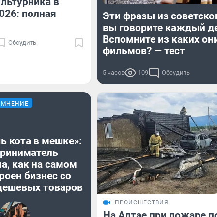
льтурника в
026: полная
Эти фразы из советско
вы говорите каждый д
Вспомните из каких он
Обсудить
фильмов? — тест
5 часов
109
Обсудить
МНЕНИЕ
ь кота в мешке»:
риниматель
а, как на самом
роен бизнес со
дешевых товаров
ПРОИСШЕСТВИЯ
На Алтае при пожаре п