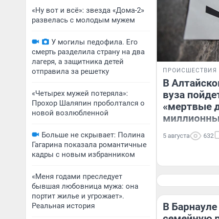
«Ну вот и всё»: звезда «Дома-2»
развелась с молодым мужем
У могилы педофила. Его
смерть разделила страну на два
лагеря, а защитника детей
отправила за решетку
ПРОИСШЕСТВИЯ
В Алтайско
«Четырех мужей потеряла»:
вуза пойдет
Прохор Шаляпин проболтался о
«мертвые 
новой возлюбленной
миллионны
Больше не скрывает: Полина
5 августа
632
Гагарина показала романтичные
кадры с новым избранником
«Меня годами преследует
бывшая любовница мужа: она
портит жилье и угрожает».
В Барнауле
Реальная история
семейную 