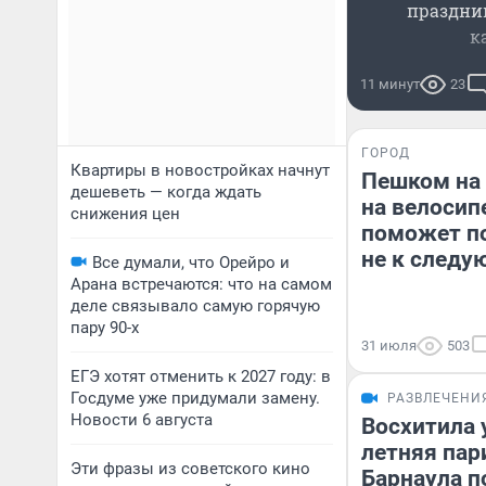
праздни
к
11 минут
23
ГОРОД
Квартиры в новостройках начнут
Пешком на 
дешеветь — когда ждать
на велосип
снижения цен
поможет по
не к следу
Все думали, что Орейро и
Арана встречаются: что на самом
деле связывало самую горячую
пару 90-х
31 июля
503
ЕГЭ хотят отменить к 2027 году: в
Госдуме уже придумали замену.
РАЗВЛЕЧЕНИ
Новости 6 августа
Восхитила 
летняя пар
Эти фразы из советского кино
Барнаула 