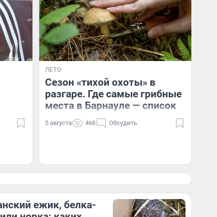
ЛЕТО
Сезон «тихой охоты» в
разгаре. Где самые грибные
места в Барнауле — список
5 августа
468
Обсудить
нский ежик, белка-
 или норка: каких