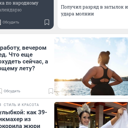
ка по народному
Получил разряд в затылок 
алендарю
удара молнии
Обсудить
работу, вечером
ед. Что еще
худеть сейчас, а
ющему лету?
Обсудить
Я
СТИЛЬ И КРАСОТА
улыбкой: как 39-
икмахер из
покорила жюри