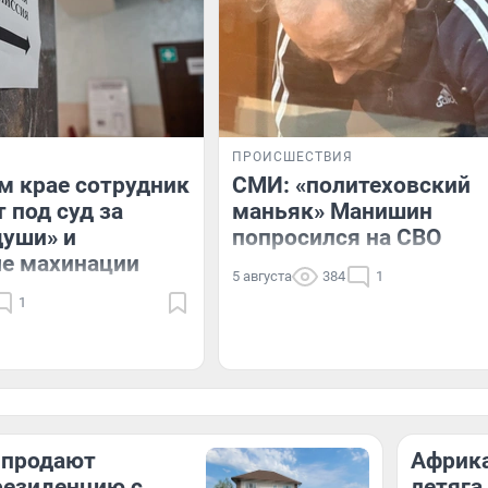
ПРОИСШЕСТВИЯ
м крае сотрудник
СМИ: «политеховский
 под суд за
маньяк» Манишин
души» и
попросился на СВО
е махинации
5 августа
384
1
1
 продают
Африка
резиденцию с
летяга