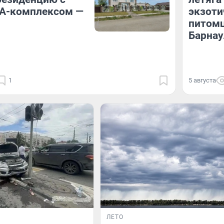
А-кoмплекcом —
экзоти
питомц
Барнау
1
5 августа
ЛЕТО