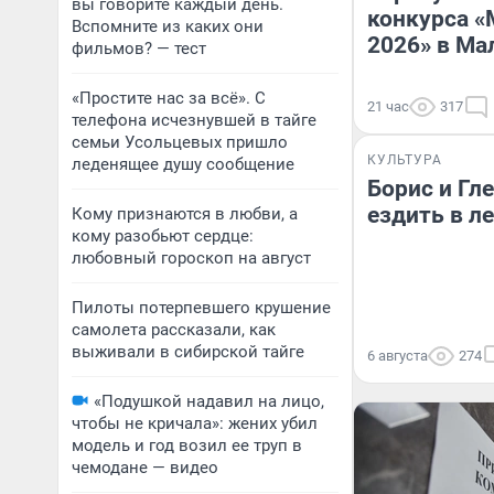
вы говорите каждый день.
конкурса «
Вспомните из каких они
2026» в Ма
фильмов? — тест
«Простите нас за всё». С
21 час
317
телефона исчезнувшей в тайге
семьи Усольцевых пришло
КУЛЬТУРА
леденящее душу сообщение
Борис и Гл
ездить в ле
Кому признаются в любви, а
кому разобьют сердце:
любовный гороскоп на август
Пилоты потерпевшего крушение
самолета рассказали, как
выживали в сибирской тайге
6 августа
274
«Подушкой надавил на лицо,
чтобы не кричала»: жених убил
модель и год возил ее труп в
чемодане — видео