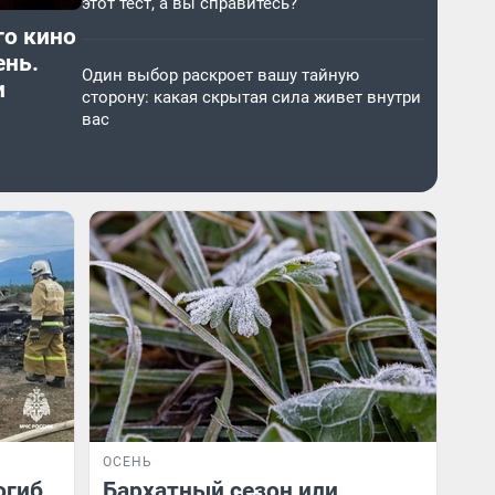
этот тест, а вы справитесь?
го кино
ень.
Один выбор раскроет вашу тайную
и
сторону: какая скрытая сила живет внутри
вас
ОСЕНЬ
огиб
Бархатный сезон или