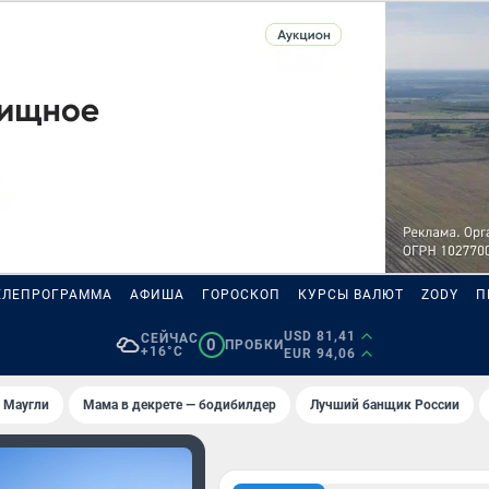
ЕЛЕПРОГРАММА
АФИША
ГОРОСКОП
КУРСЫ ВАЛЮТ
ZODY
П
USD 81,41
СЕЙЧАС
0
ПРОБКИ
+16°C
EUR 94,06
 Маугли
Мама в декрете — бодибилдер
Лучший банщик России