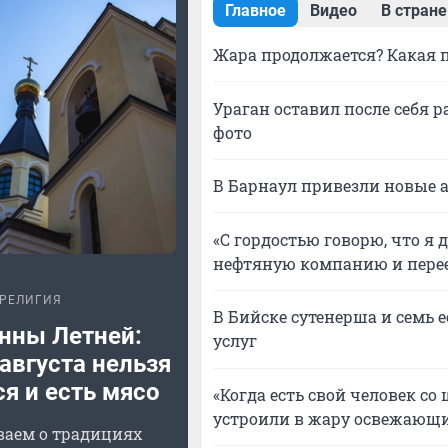
Главное
Видео
В стране
Жара продолжается? Какая п
Ураган оставил после себя 
фото
В Барнаул привезли новые 
«С гордостью говорю, что я 
нефтяную компанию и перее
РЕЛИГИЯ
В Бийске сутенерша и семь 
нны Летней:
услуг
августа нельзя
я и есть мясо
«Когда есть свой человек с
устроили в жару освежающи
ваем о традициях