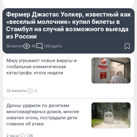
СТРАНА И МИР
Фермер Джастас Уолкер, известный как
«веселый молочник» купил билеты в
Стамбул на случай возможного выезда
из России
38 минут
46
Обсудить
Миру угрожают новые вирусы и
глобальная климатическая
катастрофа: итоги недели
53 минуты
3
Дроны ударили по десяткам
многоквартирных домов, многие
охватил огонь, пострадали дети:
главное об атаке
2 часа
136