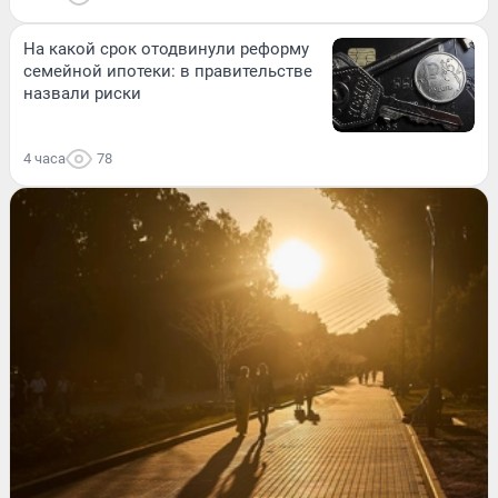
На какой срок отодвинули реформу
семейной ипотеки: в правительстве
назвали риски
4 часа
78