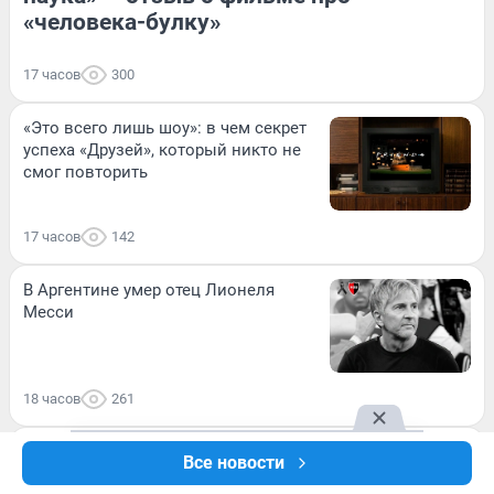
«человека-булку»
17 часов
300
«Это всего лишь шоу»: в чем секрет
успеха «Друзей», который никто не
смог повторить
17 часов
142
В Аргентине умер отец Лионеля
Месси
18 часов
261
В США рассекретили тайну падения
Все новости
НЛО в Бразилии: внутри сферы