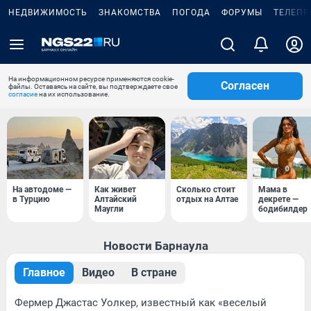
НЕДВИЖИМОСТЬ
ЗНАКОМСТВА
ПОГОДА
ФОРУМЫ
ТЕЛЕПР
На информационном ресурсе применяются cookie-
Согласен
файлы. Оставаясь на сайте, вы подтверждаете свое
согласие
на их использование.
На автодоме —
Как живет
Сколько стоит
Мама в
в Турцию
Алтайский
отдых на Алтае
декрете —
Маугли
бодибилдер
Новости Барнаула
Главное
Видео
В стране
Фермер Джастас Уолкер, известный как «веселый