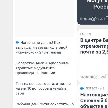
могут 
Росс
Рассказы
6 часов
3 208
ГОРОД
В центре Б
Нагиева не узнать! Как
отремонти
выглядели звезды культовой
почти за 2,
«Каменской» 27 лет назад
Побережье Анапы заполонили
ядовитые медузы: что
происходит с пляжами
16 часов
228
Тест на возраст мозга: ответьте
на эти 10 вопросов и узнайте
ЖИВОТНЫЕ
свой
Настоящие
Снежный ба
Рабочий день хотят сократить, но
объектив к