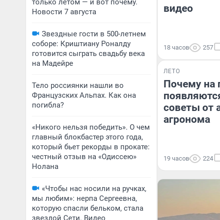
только летом — и вот почему.
видео
Новости 7 августа
Звездные гости в 500-летнем
соборе: Криштиану Роналду
18 часов
257
готовится сыграть свадьбу века
на Мадейре
ЛЕТО
Почему на
Тело россиянки нашли во
появляютс
Французских Альпах. Как она
погибла?
советы от 
агронома
«Никого нельзя победить». О чем
главный блокбастер этого года,
который бьет рекорды в прокате:
честный отзыв на «Одиссею»
19 часов
224
Нолана
«Чтобы нас носили на ручках,
мы любим»: нерпа Сергеевна,
которую спасли бельком, стала
звездой Сети. Видео