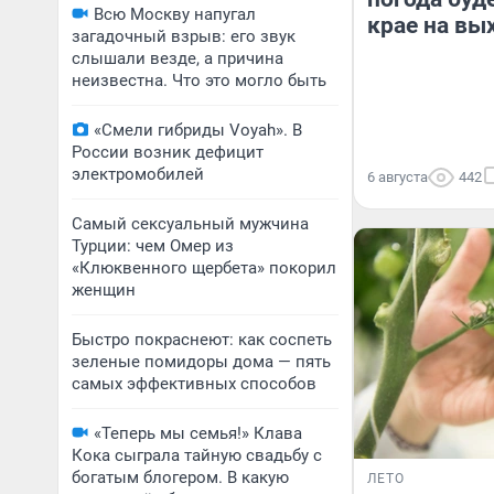
Всю Москву напугал
крае на вы
загадочный взрыв: его звук
слышали везде, а причина
неизвестна. Что это могло быть
«Смели гибриды Voyah». В
России возник дефицит
электромобилей
6 августа
442
Самый сексуальный мужчина
Турции: чем Омер из
«Клюквенного щербета» покорил
женщин
Быстро покраснеют: как соспеть
зеленые помидоры дома — пять
самых эффективных способов
«Теперь мы семья!» Клава
Кока сыграла тайную свадьбу с
богатым блогером. В какую
ЛЕТО