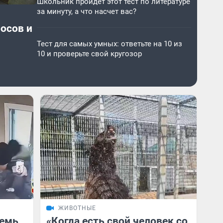
Школьник пройдет этот тест по литературе
за минуту, а что насчет вас?
росов и
Тест для самых умных: ответьте на 10 из
10 и проверьте свой кругозор
ЖИВОТНЫЕ
семь
«Когда есть свой человек со