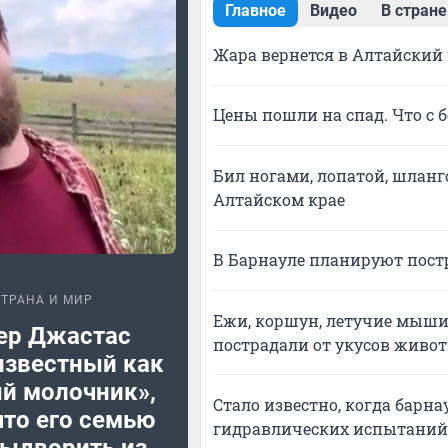
Главное
Видео
В стране
Жара вернется в Алтайский
Цены пошли на спад. Что с 
Бил ногами, лопатой, шланг
Алтайском крае
В Барнауле планируют постр
ТРАНА И МИР
Ежи, коршун, летучие мыши 
ер Джастас
пострадали от укусов живо
известный как
й молочник»,
Стало известно, когда барн
что его семью
гидравлических испытаний