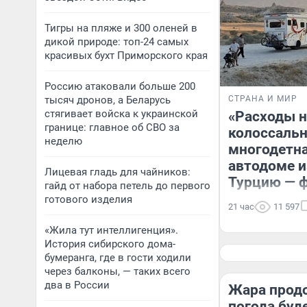
Тигры на пляже и 300 оленей в
дикой природе: топ-24 самых
красивых бухт Приморского края
Россию атаковали больше 200
тысяч дронов, а Беларусь
СТРАНА И МИР
стягивает войска к украинской
«Расходы н
границе: главное об СВО за
колоссальн
неделю
многодетна
автодоме и
Лицевая гладь для чайников:
Турцию — 
гайд от набора петель до первого
готового изделия
21 час
11 597
«Жила тут интеллигенция».
История сибирского дома-
бумеранга, где в гости ходили
через балконы, — таких всего
два в России
Жара прод
погода буд