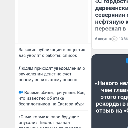
«С гордост
деревенски
северянин 
нефтяную 
переехал в
6 августа
13 86
За какие публикации в соцсетях
вас уволят с работы: список
Людям приходят уведомления о
зачислении денег на счет:
почему верить этому опасно
«Никого не
чем глав
Восемь сбили, три упали. Все,
этого год
что известно об атаке
рекорды в 
беспилотников на Екатеринбург
отзыв на 
«Сами кормите свои будущие
опухоли». Биолог назвал