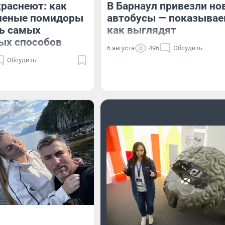
раснеют: как
В Барнаул привезли но
еленые помидоры
автобусы — показывае
ть самых
как выглядят
ых способов
6 августа
496
Обсудить
Обсудить