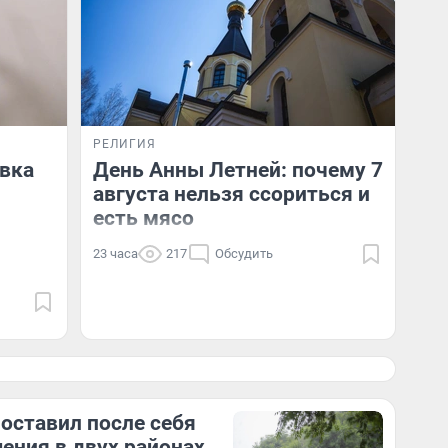
РЕЛИГИЯ
авка
День Анны Летней: почему 7
августа нельзя ссориться и
есть мясо
23 часа
217
Обсудить
 оставил после себя
ения в двух районах