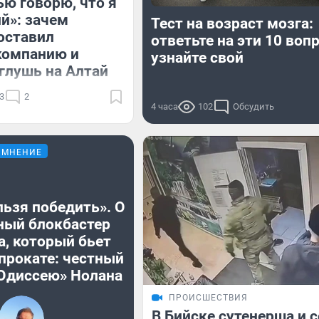
ью говорю, что я
й»: зачем
Тест на возраст мозга:
оставил
ответьте на эти 10 воп
компанию и
узнайте свой
 глушь на Алтай
3
2
4 часа
102
Обсудить
МНЕНИЕ
льзя победить». О
ный блокбастер
а, который бьет
прокате: честный
«Одиссею» Нолана
ПРОИСШЕСТВИЯ
В Бийске сутенерша и 