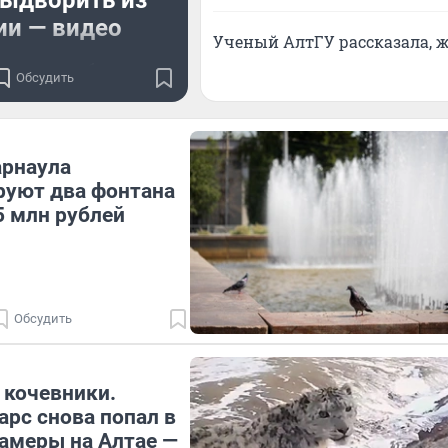
выдворить из
ии — видео
Ученый АлтГУ рассказала, ж
ваем подробности
Обсудить
арнаула
руют два фонтана
5 млн рублей
Обсудить
 кочевники.
рс снова попал в
амеры на Алтае —