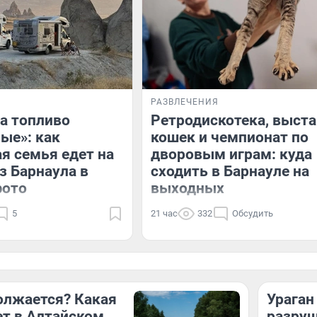
РАЗВЛЕЧЕНИЯ
а топливо
Ретродискотека, выст
ые»: как
кошек и чемпионат по
я семья едет на
дворовым играм: куда
з Барнаула в
сходить в Барнауле на
фото
выходных
5
21 час
332
Обсудить
олжается? Какая
Ураган
ет в Алтайском
разруш