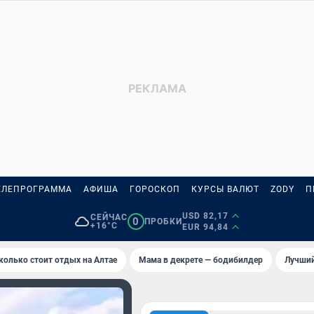
ЕЛЕПРОГРАММА
АФИША
ГОРОСКОП
КУРСЫ ВАЛЮТ
ZODY
П
USD 82,17
СЕЙЧАС
0
ПРОБКИ
+16°C
EUR 94,84
колько стоит отдых на Алтае
Мама в декрете — бодибилдер
Лучший