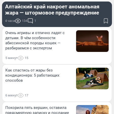
Алтайский край накроет аномальная
жара — штормовое предупреждение
4 часа
134
1
Очень игривы и отлично ладят с
детьми. В чём особенности
абиссинской породы кошек —
разбираемся с экспертом
5 минут
15
Как спастись от жары без
кондиционера: 5 работающих
способов
6 минут
17
Покорила пять вершин, оставила
предсмертную записку и послание