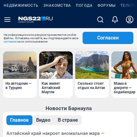
НЕДВИЖИМОСТЬ
ЗНАКОМСТВА
ПОГОДА
ФОРУМЫ
ТЕЛЕПР
На информационном ресурсе применяются cookie-
Согласен
файлы. Оставаясь на сайте, вы подтверждаете свое
согласие
на их использование.
На автодоме —
Как живет
Сколько стоит
Мама в
в Турцию
Алтайский
отдых на Алтае
декрете —
Маугли
бодибилдер
Новости Барнаула
Главное
Видео
В стране
Алтайский край накроет аномальная жара —