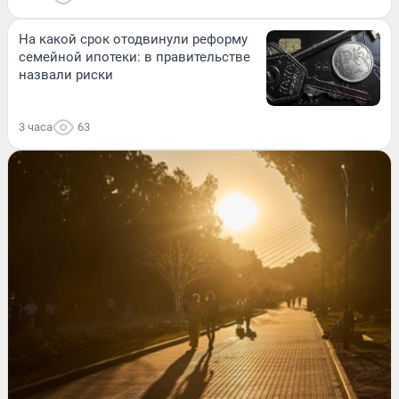
На какой срок отодвинули реформу
семейной ипотеки: в правительстве
назвали риски
3 часа
63