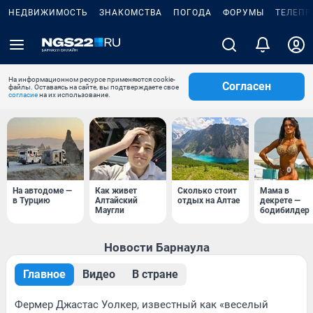
НЕДВИЖИМОСТЬ
ЗНАКОМСТВА
ПОГОДА
ФОРУМЫ
ТЕЛЕПР
На информационном ресурсе применяются cookie-
Согласен
файлы. Оставаясь на сайте, вы подтверждаете свое
согласие
на их использование.
На автодоме —
Как живет
Сколько стоит
Мама в
в Турцию
Алтайский
отдых на Алтае
декрете —
Маугли
бодибилдер
Новости Барнаула
Главное
Видео
В стране
Фермер Джастас Уолкер, известный как «веселый