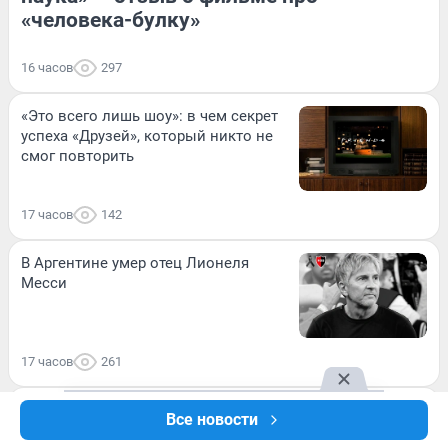
«человека-булку»
16 часов
297
«Это всего лишь шоу»: в чем секрет
успеха «Друзей», который никто не
смог повторить
17 часов
142
В Аргентине умер отец Лионеля
Месси
17 часов
261
В США рассекретили тайну падения
Все новости
НЛО в Бразилии: внутри сферы