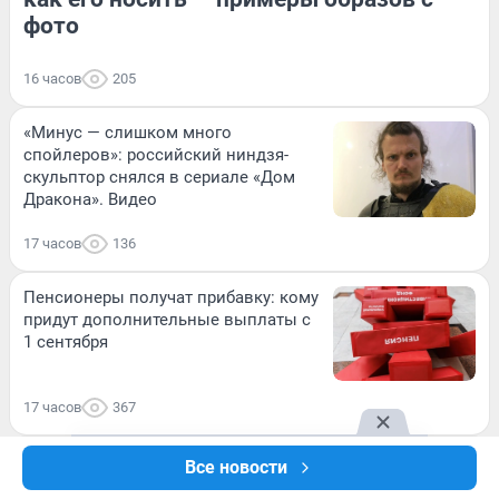
фото
16 часов
205
«Минус — слишком много
спойлеров»: российский ниндзя-
скульптор снялся в сериале «Дом
Дракона». Видео
17 часов
136
Пенсионеры получат прибавку: кому
придут дополнительные выплаты с
1 сентября
17 часов
367
На Кубани горит НПЗ из-за атаки
Все новости
беспилотников: есть пострадавшие.