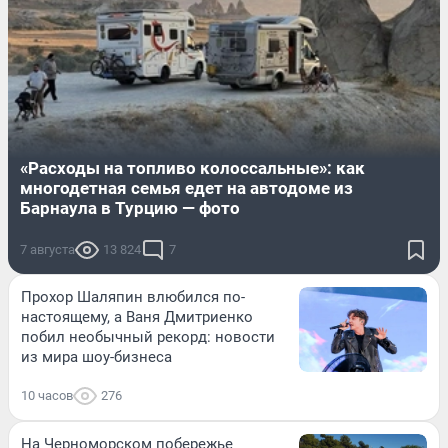
«Расходы на топливо колоссальные»: как
многодетная семья едет на автодоме из
Барнаула в Турцию — фото
7 августа
13 824
7
Прохор Шаляпин влюбился по-
настоящему, а Ваня Дмитриенко
побил необычный рекорд: новости
из мира шоу-бизнеса
10 часов
276
На Черноморском побережье