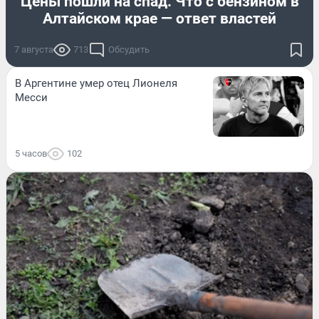
Цены пошли на спад. Что с бензином в
Алтайском крае — ответ властей
7 августа
713
Обсудить
В Аргентине умер отец Лионеля
Месси
5 часов
102