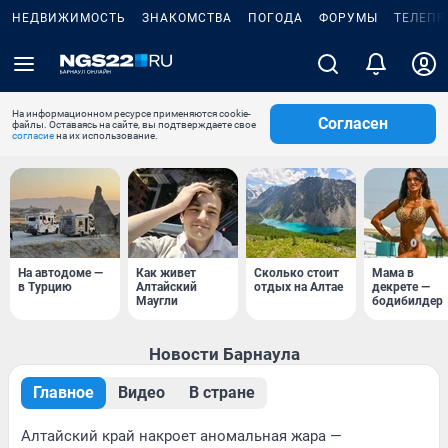
НЕДВИЖИМОСТЬ
ЗНАКОМСТВА
ПОГОДА
ФОРУМЫ
ТЕЛЕПР
На информационном ресурсе применяются cookie-
Согласен
файлы. Оставаясь на сайте, вы подтверждаете свое
согласие
на их использование.
На автодоме —
Как живет
Сколько стоит
Мама в
в Турцию
Алтайский
отдых на Алтае
декрете —
Маугли
бодибилдер
Новости Барнаула
Главное
Видео
В стране
Алтайский край накроет аномальная жара —