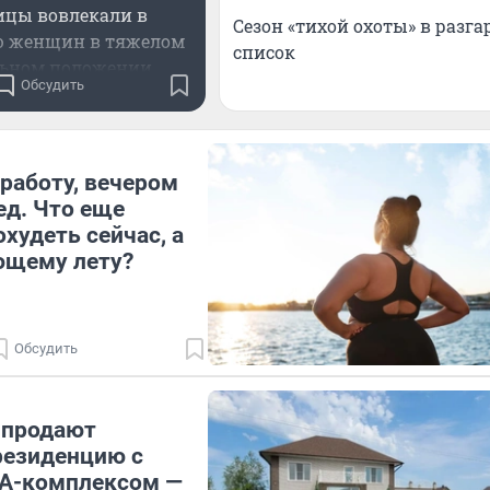
ицы вовлекали в
Сезон «тихой охоты» в разга
ю женщин в тяжелом
список
льном положении
Обсудить
работу, вечером
ед. Что еще
худеть сейчас, а
ющему лету?
Обсудить
 продают
резиденцию с
А-кoмплекcом —