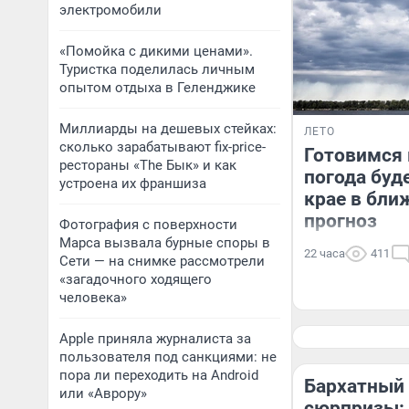
электромобили
«Помойка с дикими ценами».
Туристка поделилась личным
опытом отдыха в Геленджике
Миллиарды на дешевых стейках:
ЛЕТО
сколько зарабатывают fix-price-
Готовимся 
рестораны «The Бык» и как
погода буд
устроена их франшиза
крае в бли
прогноз
Фотография с поверхности
Марса вызвала бурные споры в
22 часа
411
Сети — на снимке рассмотрели
«загадочного ходящего
человека»
Apple приняла журналиста за
пользователя под санкциями: не
пора ли переходить на Android
Бархатный 
или «Аврору»
сюрпризы: