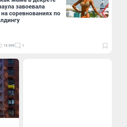
наула завоевала
 на соревнованиях по
лдингу
15 399
1