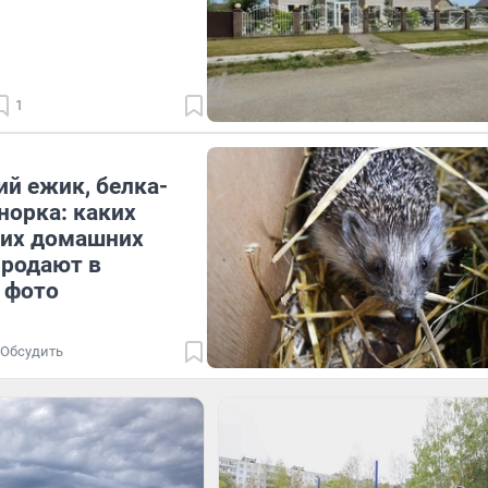
1
й ежик, белка-
норка: каких
ких домашних
продают в
 фото
Обсудить