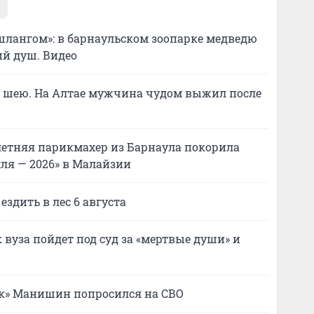
о шлангом»: в барнаульском зоопарке медведю
й душ. Видео
и шею. На Алтае мужчина чудом выжил после
летняя парикмахер из Барнаула покорила
ля — 2026» в Малайзии
ездить в лес 6 августа
 вуза пойдет под суд за «мертвые души» и
к» Манишин попросился на СВО