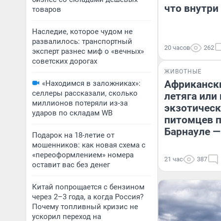
что внутри
товаров
Наследие, которое чудом не
развалилось: транспортный
20 часов
262
эксперт разнес миф о «вечных»
советских дорогах
ЖИВОТНЫЕ
Африкански
«Находимся в заложниках»:
селлеры рассказали, сколько
летяга или 
миллионов потеряли из-за
экзотичес
ударов по складам WB
питомцев 
Барнауле —
Подарок на 18-летие от
мошенников: как новая схема с
«переоформлением» номера
21 час
387
оставит вас без денег
Китай попрощается с бензином
через 2–3 года, а когда Россия?
Почему топливный кризис не
ускорил переход на