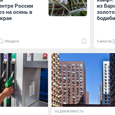
ентре России
из Бар
оз на осень в
золото
крае
бодиби
Обсудить
5 августа
НЕДВИЖИМОСТЬ