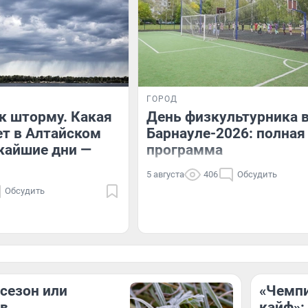
ГОРОД
к шторму. Какая
День физкультурника 
ет в Алтайском
Барнауле-2026: полная
жайшие дни —
программа
5 августа
406
Обсудить
Обсудить
сезон или
«Чемпи
 в
кайф»: