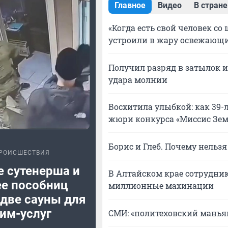
Главное
Видео
В стране
«Когда есть свой человек с
устроили в жару освежающи
Получил разряд в затылок 
удара молнии
Восхитила улыбкой: как 39-
жюри конкурса «Миссис Зем
Борис и Глеб. Почему нельзя 
РОИСШЕСТВИЯ
е сутенерша и
В Алтайском крае сотрудник
ее пособниц
миллионные махинации
две сауны для
им-услуг
СМИ: «политеховский манья