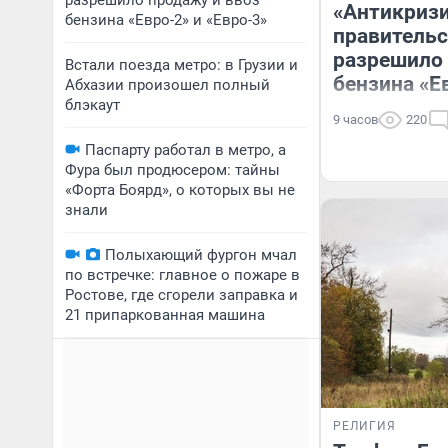
разрешило продажу и ввоз
«Антикризи
бензина «Евро-2» и «Евро-3»
правительс
разрешило 
Встали поезда метро: в Грузии и
бензина «Е
Абхазии произошел полный
блэкаут
9 часов
220
Паспарту работал в метро, а
Фура был продюсером: тайны
«Форта Боярд», о которых вы не
знали
Полыхающий фургон мчал
по встречке: главное о пожаре в
Ростове, где сгорели заправка и
21 припаркованная машина
РЕЛИГИЯ