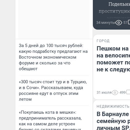
Подельн
проституци
материа
34 минуты
57
ГОРОД
За 5 дней до 100 тысяч рублей:
Пешком на 
какую подработку предлагают на
на велосип
Восточном экономическом
поможет по
форуме и сколько за что
не к следу
обещают
«300 тысяч стоит тур и в Турцию,
и в Сочи». Рассказываем, куда
31 июля
499
россияне едут в отпуск этим
летом
НЕДВИЖИМОСТЬ
«Покупаешь кота в мешке»:
В Барнауле
предприниматель рассказала,
семейную 
как на самом деле устроен
личным SP
бизнес со складами дешевых