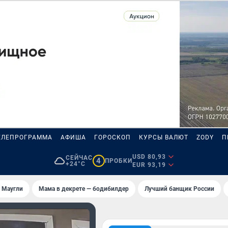
ЕЛЕПРОГРАММА
АФИША
ГОРОСКОП
КУРСЫ ВАЛЮТ
ZODY
П
USD 80,93
СЕЙЧАС
4
ПРОБКИ
+24°C
EUR 93,19
 Маугли
Мама в декрете — бодибилдер
Лучший банщик России