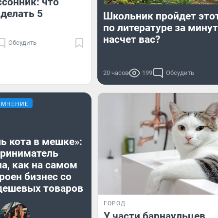
сонник: что
делать 5
Школьник пройдет этот
по литературе за минуту
насчет вас?
Обсудить
20 часов
199
Обсудить
МНЕНИЕ
ь кота в мешке»:
риниматель
а, как на самом
роен бизнес со
дешевых товаров
ГОРОД
У части барнаульцев