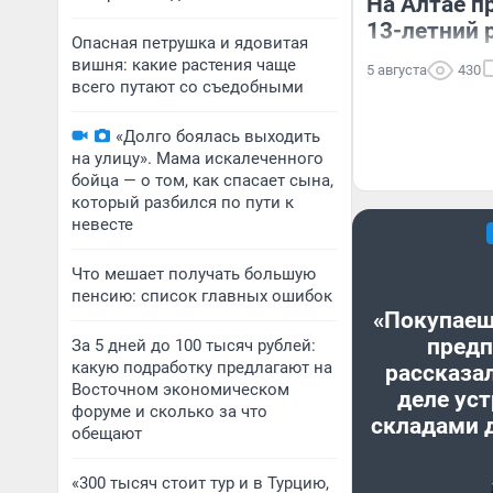
На Алтае п
13-летний 
Опасная петрушка и ядовитая
вишня: какие растения чаще
5 августа
430
всего путают со съедобными
«Долго боялась выходить
на улицу». Мама искалеченного
бойца — о том, как спасает сына,
который разбился по пути к
невесте
Что мешает получать большую
пенсию: список главных ошибок
«Покупаеш
предп
За 5 дней до 100 тысяч рублей:
какую подработку предлагают на
рассказал
Восточном экономическом
деле уст
форуме и сколько за что
складами 
обещают
«300 тысяч стоит тур и в Турцию,