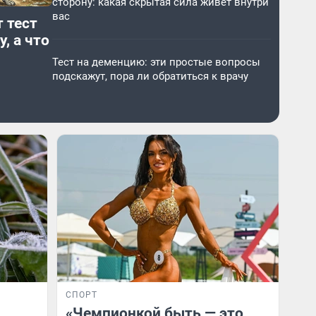
сторону: какая скрытая сила живет внутри
вас
 тест
, а что
Тест на деменцию: эти простые вопросы
подскажут, пора ли обратиться к врачу
СПОРТ
«Чемпионкой быть — это