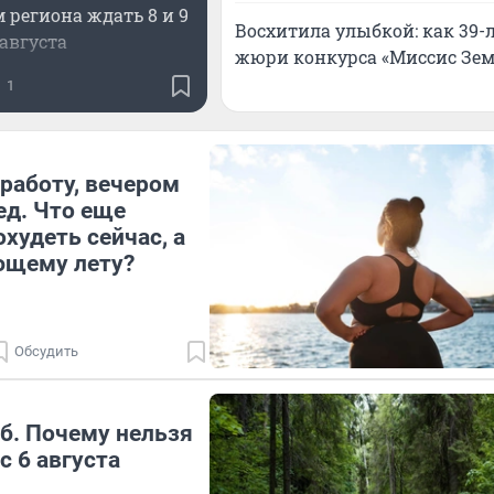
 региона ждать 8 и 9
Восхитила улыбкой: как 39-
августа
жюри конкурса «Миссис Зем
1
работу, вечером
ед. Что еще
худеть сейчас, а
ющему лету?
Обсудить
еб. Почему нельзя
с 6 августа