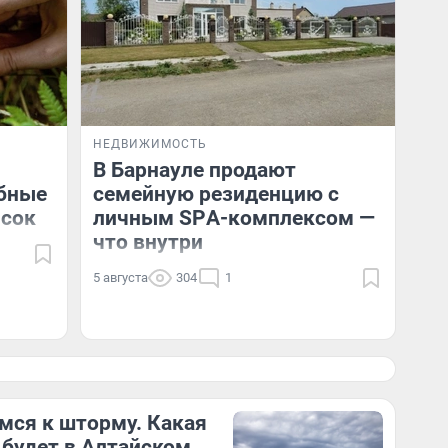
НЕДВИЖИМОСТЬ
В Барнауле продают
ибные
семейную резиденцию с
исок
личным SPА-кoмплекcом —
что внутри
5 августа
304
1
мся к шторму. Какая
 будет в Алтайском