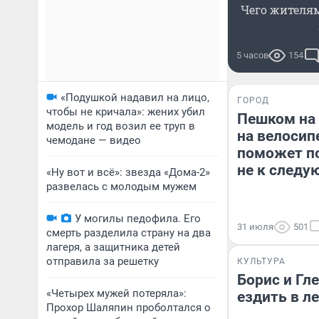
Чего жителям
5 часов
154
«Подушкой надавил на лицо,
ГОРОД
чтобы не кричала»: жених убил
Пешком на 
модель и год возил ее труп в
на велосип
чемодане — видео
поможет по
не к следу
«Ну вот и всё»: звезда «Дома-2»
развелась с молодым мужем
У могилы педофила. Его
31 июля
501
смерть разделила страну на два
лагеря, а защитника детей
отправила за решетку
КУЛЬТУРА
Борис и Гл
«Четырех мужей потеряла»:
ездить в ле
Прохор Шаляпин проболтался о