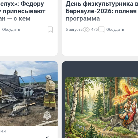
 слух»: Федору
День физкультурника 
у приписывают
Барнауле-2026: полная
н — с кем
программа
Обсудить
5 августа
475
Обсудить
ВИЯ