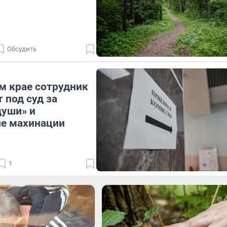
Обсудить
м крае сотрудник
 под суд за
души» и
е махинации
1