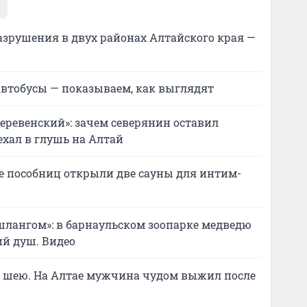
разрушения в двух районах Алтайского края —
автобусы — показываем, как выглядят
деревенский»: зачем северянин оставил
хал в глушь на Алтай
ее пособниц открыли две сауны для интим-
о шлангом»: в барнаульском зоопарке медведю
й душ. Видео
и шею. На Алтае мужчина чудом выжил после