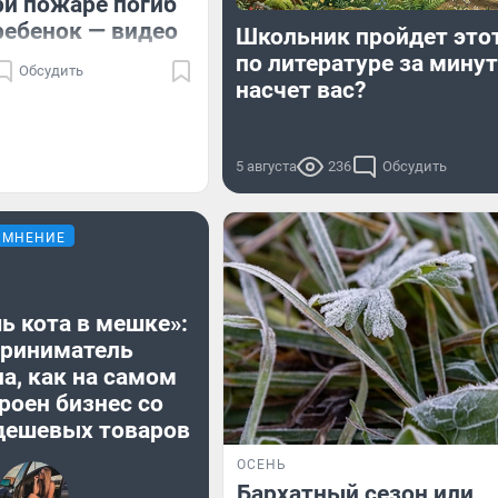
ри пожаре погиб
ребенок — видео
Школьник пройдет этот
по литературе за минуту
Обсудить
насчет вас?
5 августа
236
Обсудить
МНЕНИЕ
ь кота в мешке»:
риниматель
а, как на самом
роен бизнес со
дешевых товаров
ОСЕНЬ
Бархатный сезон или