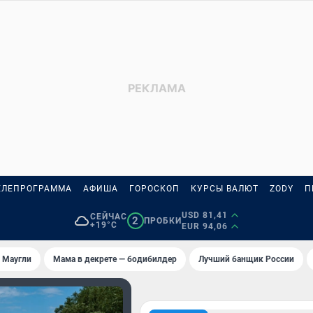
ЕЛЕПРОГРАММА
АФИША
ГОРОСКОП
КУРСЫ ВАЛЮТ
ZODY
П
USD 81,41
СЕЙЧАС
2
ПРОБКИ
+19°C
EUR 94,06
 Маугли
Мама в декрете — бодибилдер
Лучший банщик России