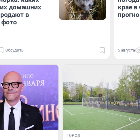
ких домашних
крае в
продают в
прогно
 фото
Обсудить
5 августа
ГОРОД