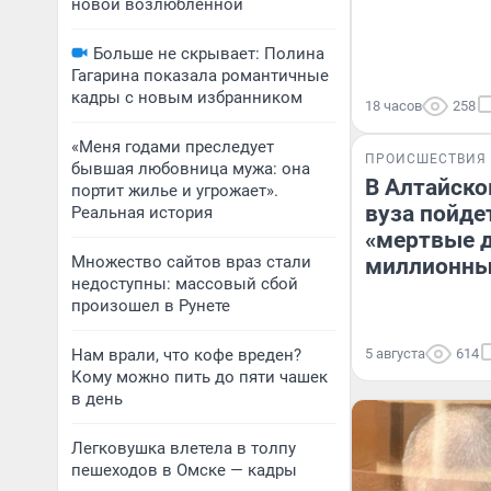
новой возлюбленной
Больше не скрывает: Полина
Гагарина показала романтичные
кадры с новым избранником
18 часов
258
«Меня годами преследует
ПРОИСШЕСТВИЯ
бывшая любовница мужа: она
В Алтайско
портит жилье и угрожает».
вуза пойдет
Реальная история
«мертвые 
Множество сайтов враз стали
миллионны
недоступны: массовый сбой
произошел в Рунете
Нам врали, что кофе вреден?
5 августа
614
Кому можно пить до пяти чашек
в день
Легковушка влетела в толпу
пешеходов в Омске — кадры