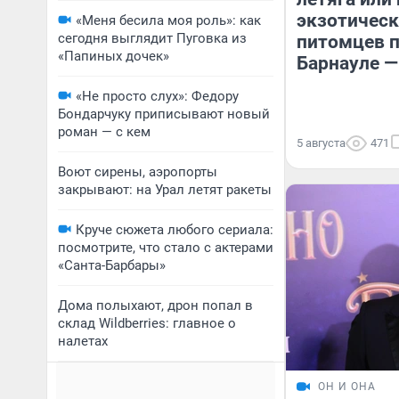
экзотичес
«Меня бесила моя роль»: как
сегодня выглядит Пуговка из
питомцев 
«Папиных дочек»
Барнауле —
«Не просто слух»: Федору
Бондарчуку приписывают новый
роман — с кем
5 августа
471
Воют сирены, аэропорты
закрывают: на Урал летят ракеты
Круче сюжета любого сериала:
посмотрите, что стало с актерами
«Санта-Барбары»
Дома полыхают, дрон попал в
склад Wildberries: главное о
налетах
ОН И ОНА