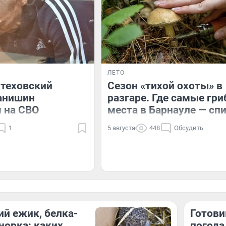
ЛЕТО
итеховский
Сезон «тихой охоты» в
анишин
разгаре. Где самые гр
 на СВО
места в Барнауле — сп
1
5 августа
448
Обсудить
й ежик, белка-
Готови
норка: каких
погода