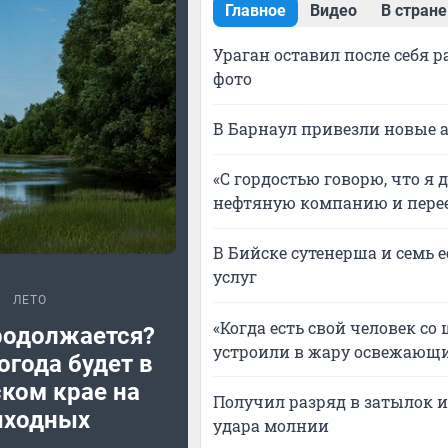
Главное
Видео
В стране
Ураган оставил после себя 
фото
В Барнаул привезли новые 
«С гордостью говорю, что я 
нефтяную компанию и перее
В Бийске сутенерша и семь 
услуг
ЛЕТО
«Когда есть свой человек с
родолжается?
устроили в жару освежающи
огода будет в
ком крае на
Получил разряд в затылок 
ходных
удара молнии