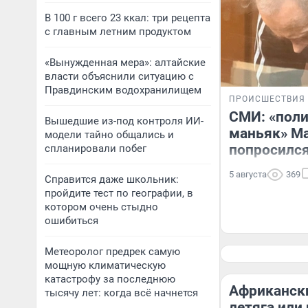
В 100 г всего 23 ккал: три рецепта
с главным летним продуктом
«Вынужденная мера»: алтайские
власти объяснили ситуацию с
Правдинским водохранилищем
ПРОИСШЕСТВИЯ
СМИ: «пол
Вышедшие из-под контроля ИИ-
маньяк» М
модели тайно общались и
попросился
спланировали побег
5 августа
369
Справится даже школьник:
пройдите тест по географии, в
котором очень стыдно
ошибиться
Метеоролог предрек самую
мощную климатическую
катастрофу за последнюю
Африкански
тысячу лет: когда всё начнется
летяга или 